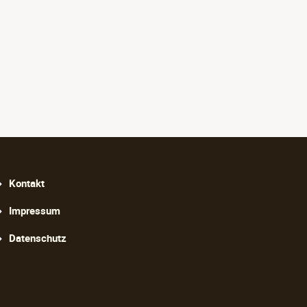
avigation
Kontakt
berspringen
Impressum
Datenschutz