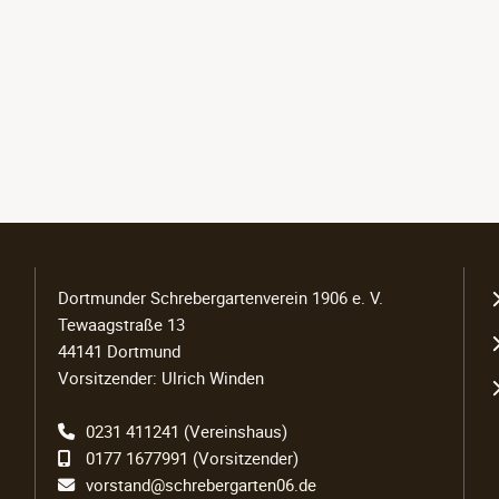
N
Dortmunder Schrebergartenverein 1906 e. V.
ü
Tewaagstraße 13
44141 Dortmund
Vorsitzender: Ulrich Winden
0231 411241
(Vereinshaus)
0177 1677991
(Vorsitzender)
vorstand@schrebergarten06.de