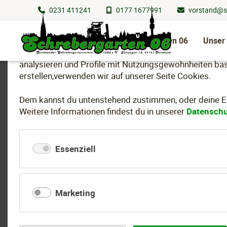
0231 411241
0177 1677991
vorstand@s
Wir nutzen Cookies
Navigation
überspringen
Schrebergarten 06
Unser
Um essenzielle Funktionen dieser Webseite bereitzuste
analysieren und Profile mit Nutzungsgewohnheiten bas
erstellen,verwenden wir auf unserer Seite Cookies.
Dem kannst du untenstehend zustimmen, oder deine Ein
Gartenhygiene und
Weitere Informationen findest du in unserer
Datenschu
Essenziell
Eine gute Gartenhygiene ist entscheidend für gesunde P
befallene Pflanzenteile und Schaderreger rechtzeitig ent
effektiv vor. Auch der Umgang mit
Flechten
und die rich
Marketing
Sprühfleckenkrankheit
spielen eine wichtige Rolle im g