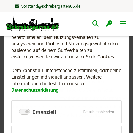
vorstand@schrebergarten06.de
Wir nutzen Cookies
Navigation
überspringen
Um essenzielle Funktionen dieser Webseite
bereitzustellen, dein Nutzungsverhalten zu
analysieren und Profile mit Nutzungsgewohnheiten
basierend auf deinem Surfverhalten zu
Archiv
erstellen,verwenden wir auf unserer Seite Cookies.
Dem kannst du untenstehend zustimmen, oder deine
In unserem Newsarchiv finden Sie alle wichtigen
Einstellungen individuell anpassen. Weitere
Mitteilungen und Rückblicke aus dem
Informationen findest du in unserer
Datenschutzerklärung
Schrebergartenverein 1906. Ob Vereinsfeste,
.
Arbeitseinsätze oder Informationen rund ums Gärtnern –
hier können Sie jederzeit nachlesen, was uns in den
Essenziell
für
Details einblenden
vergangenen Monaten bewegt hat.
Essenziell