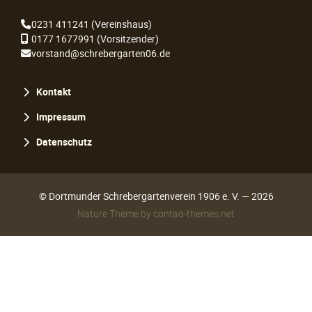
0231 411241
(Vereinshaus)
0177 1677991
(Vorsitzender)
vorstand@schrebergarten06.de
Navigation
Kontakt
überspringen
Impressum
Datenschutz
© Dortmunder Schrebergartenverein 1906 e. V. — 2026
Nature Theme
by
contao-themes.net