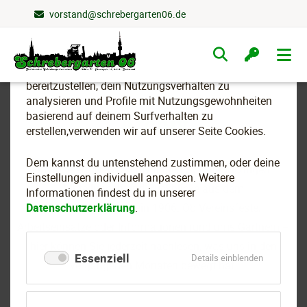
vorstand@schrebergarten06.de
Wir nutzen Cookies
Navigation
überspringen
Um essenzielle Funktionen dieser Webseite
bereitzustellen, dein Nutzungsverhalten zu
analysieren und Profile mit Nutzungsgewohnheiten
basierend auf deinem Surfverhalten zu
Archiv
erstellen,verwenden wir auf unserer Seite Cookies.
Dem kannst du untenstehend zustimmen, oder deine
In unserem Newsarchiv finden Sie alle wichtigen
Einstellungen individuell anpassen. Weitere
Mitteilungen und Rückblicke aus dem
Informationen findest du in unserer
Datenschutzerklärung
Schrebergartenverein 1906. Ob Vereinsfeste,
.
Arbeitseinsätze oder Informationen rund ums Gärtnern –
hier können Sie jederzeit nachlesen, was uns in den
Essenziell
für
Details einblenden
vergangenen Monaten bewegt hat.
Essenziell