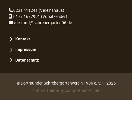
0231 411241
(Vereinshaus)
0177 1677991
(Vorsitzender)
vorstand@schrebergarten06.de
Navigation
Kontakt
überspringen
Impressum
Datenschutz
© Dortmunder Schrebergartenverein 1906 e. V. — 2026
Nature Theme
by
contao-themes.net