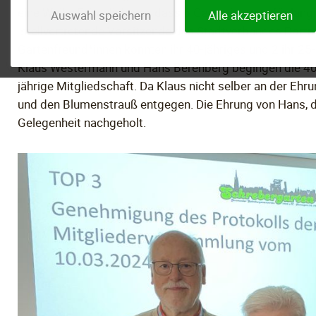
eine Weile. Erfreulich war, dass 6 Gartenfreunde für la
Auswahl speichern
Alle akzeptieren
stellvertretende Vorsitzende des Stadtverbandes Dortmu
Gartenfreund*innen konnten ihr 40-jähriges und 2 ihr 25-
Klaus Westermann und Hans Berenberg begingen die 40-j
jährige Mitgliedschaft. Da Klaus nicht selber an der Eh
und den Blumenstrauß entgegen. Die Ehrung von Hans, d
Gelegenheit nachgeholt.