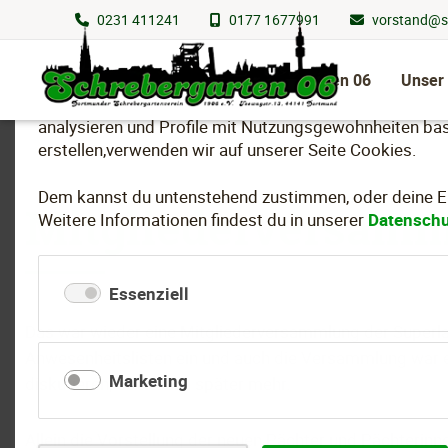
0231 411241
0177 1677991
vorstand@s
Wir nutzen Cookies
Navigation
überspringen
Schrebergarten 06
Unser
Um essenzielle Funktionen dieser Webseite bereitzuste
analysieren und Profile mit Nutzungsgewohnheiten bas
erstellen,verwenden wir auf unserer Seite Cookies.
Dem kannst du untenstehend zustimmen, oder deine Ein
Mitgliederversamm
Weitere Informationen findest du in unserer
Datenschu
Essenziell
Das war wieder eine Mitgliederversammlung der Superlat
Anwesenheitslisten ein und auch die Versammlung war er
Marketing
diskutieren; aber dazu später mehr.
Allein die Vorstellung der neuen Pächter und Pächterinn