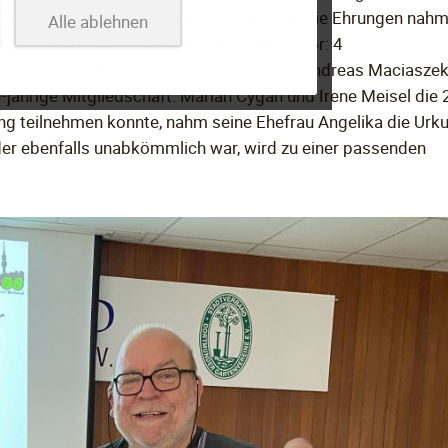
ngjährige Mitgliedschaften geehrt wurden. Die Ehrungen nahm
Alle ablehnen
nder Gartenvereine, Hans-Jürgen Droll vor: 4
jähriges Jubiläum feiern: Brigitte Steins, Andreas Maciaszek
ährige Mitgliedschaft. Marian Cygan und Irene Meisel die 
rung teilnehmen konnte, nahm seine Ehefrau Angelika die Urk
er ebenfalls unabkömmlich war, wird zu einer passenden