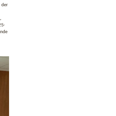
 der
,
25-
unde