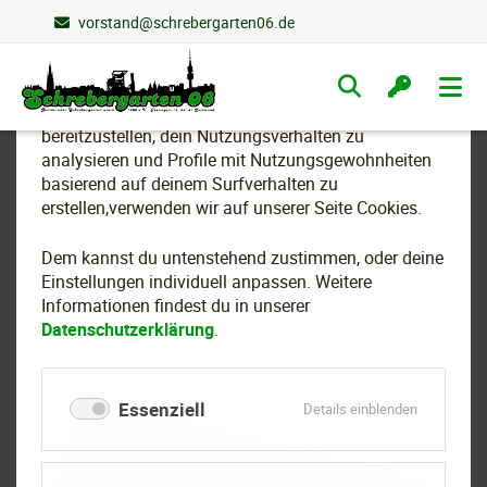
vorstand@schrebergarten06.de
Wir nutzen Cookies
Navigation
überspringen
Um essenzielle Funktionen dieser Webseite
bereitzustellen, dein Nutzungsverhalten zu
analysieren und Profile mit Nutzungsgewohnheiten
basierend auf deinem Surfverhalten zu
Abgabe der Arbeitskarten
erstellen,verwenden wir auf unserer Seite Cookies.
am letzten November-
Dem kannst du untenstehend zustimmen, oder deine
Wochenende 2018
Einstellungen individuell anpassen. Weitere
Informationen findest du in unserer
Datenschutzerklärung
.
Essenziell
für
Details einblenden
Essenziell