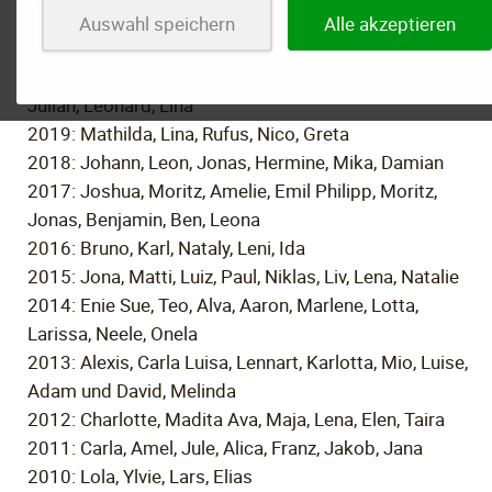
2021: Bruno, Suri Lou, Ferdinand Carlson, Clara, Jeppe,
Auswahl speichern
Alle akzeptieren
Paulina, Levin, Melina
2020: Karl Philipp, Adam, Tim, Junis, Kiara Lou, Mats,
Julian, Leonard, Lina
2019: Mathilda, Lina, Rufus, Nico, Greta
2018: Johann, Leon, Jonas, Hermine, Mika, Damian
2017: Joshua, Moritz, Amelie, Emil Philipp, Moritz,
Jonas, Benjamin, Ben, Leona
2016: Bruno, Karl, Nataly, Leni, Ida
2015: Jona, Matti, Luiz, Paul, Niklas, Liv, Lena, Natalie
2014: Enie Sue, Teo, Alva, Aaron, Marlene, Lotta,
Larissa, Neele, Onela
2013: Alexis, Carla Luisa, Lennart, Karlotta, Mio, Luise,
Adam und David, Melinda
2012: Charlotte, Madita Ava, Maja, Lena, Elen, Taira
2011: Carla, Amel, Jule, Alica, Franz, Jakob, Jana
2010: Lola, Ylvie, Lars, Elias