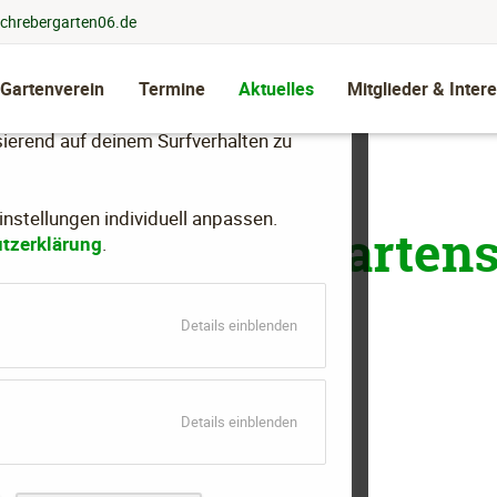
chrebergarten06.de
 Gartenverein
Termine
Aktuelles
Mitglieder & Intere
llen, dein Nutzungsverhalten zu
ierend auf deinem Surfverhalten zu
stellungen individuell anpassen.
 des Schrebergartens 
tzerklärung
.
für
Details einblenden
Essenziell
für
Details einblenden
Marketing