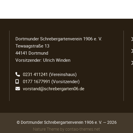
N
Dortmunder Schrebergartenverein 1906 e. V.
ü
Tewaagstraße 13
44141 Dortmund
Vorsitzender: Ulrich Winden
0231 411241
(Vereinshaus)
0177 1677991
(Vorsitzender)
vorstand@schrebergarten06.de
© Dortmunder Schrebergartenverein 1906 e. V. — 2026
Nature Theme
by
contao-themes.net