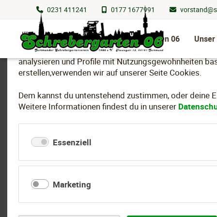
0231 411241
0177 1677991
vorstand@s
Wir nutzen Cookies
Navigation
überspringen
Schrebergarten 06
Unser
Um essenzielle Funktionen dieser Webseite bereitzuste
analysieren und Profile mit Nutzungsgewohnheiten bas
erstellen,verwenden wir auf unserer Seite Cookies.
Dem kannst du untenstehend zustimmen, oder deine Ein
Das ist die Zukunft
Weitere Informationen findest du in unserer
Datenschu
(01.01.2025)
Essenziell
Marketing
2024: Romi, Otis, Rian
2023: -/-
2022: Matheo, Larissa, Mia, Hanna, Talia