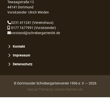
Tewaagstraße 13
44141 Dortmund
Vorsitzender: Ulrich Winden
0231 411241
(Vereinshaus)
0177 1677991
(Vorsitzender)
vorstand@schrebergarten06.de
Navigation
Kontakt
überspringen
Impressum
Datenschutz
© Dortmunder Schrebergartenverein 1906 e. V. — 2026
Nature Theme
by
contao-themes.net