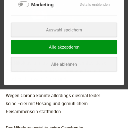
Marketing
für
Details einblenden
Marketing
Auswahl speichern
Alle akzeptieren
Der Nikolaus kam trotz Corona am Sonntag, den 6.
Alle ablehnen
Dezember 2020 in unseren Schrebergarten und
beschenkte unsere Gartenkinder.
Wegen Corona konnte allerdings diesmal leider
keine Feier mit Gesang und gemütlichem
Beisammensein stattfinden.
Der Nikolaus verteilte seine Geschenke