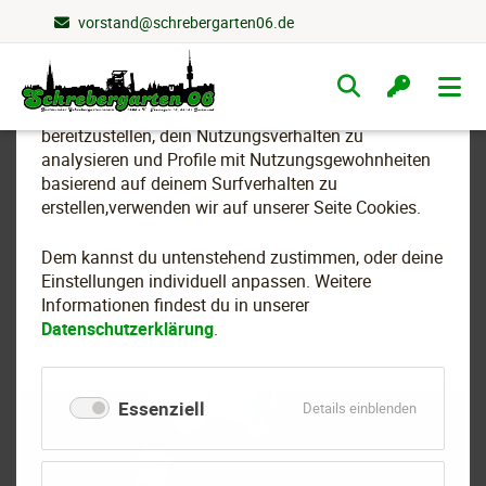
vorstand@schrebergarten06.de
Wir nutzen Cookies
Navigation
überspringen
Um essenzielle Funktionen dieser Webseite
bereitzustellen, dein Nutzungsverhalten zu
analysieren und Profile mit Nutzungsgewohnheiten
basierend auf deinem Surfverhalten zu
Der Nikolaus beschenkte
erstellen,verwenden wir auf unserer Seite Cookies.
trotz Corona unsere
Dem kannst du untenstehend zustimmen, oder deine
Gartenkinder
Einstellungen individuell anpassen. Weitere
Informationen findest du in unserer
Datenschutzerklärung
.
Essenziell
für
Details einblenden
Essenziell