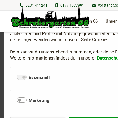
0231 411241
0177 1677991
vorstand@s
Wir nutzen Cookies
Navigation
überspringen
Schrebergarten 06
Unser
Um essenzielle Funktionen dieser Webseite bereitzuste
analysieren und Profile mit Nutzungsgewohnheiten bas
erstellen,verwenden wir auf unserer Seite Cookies.
Dem kannst du untenstehend zustimmen, oder deine Ein
Fachberaterprüfun
Weitere Informationen findest du in unserer
Datenschu
Essenziell
Unser Gartenfreund Udo Steinert (Garten 85) hat die Fac
Mit Udo haben wir jetzt bereits das 7. aktive Vereinsmi
Marketing