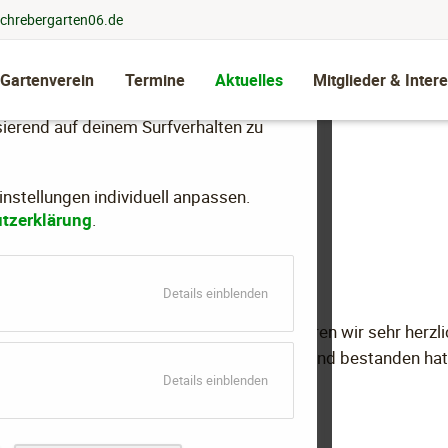
chrebergarten06.de
 Gartenverein
Termine
Aktuelles
Mitglieder & Intere
llen, dein Nutzungsverhalten zu
ierend auf deinem Surfverhalten zu
stellungen individuell anpassen.
g bestanden
tzerklärung
.
für
Details einblenden
Essenziell
hberaterprüfung bestanden. Dazu gratulieren wir sehr herzli
tglied, das diese Prüfung beim Landesverband bestanden hat
für
Details einblenden
Marketing