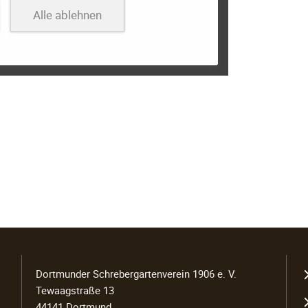
Alle ablehnen
N
Dortmunder Schrebergartenverein 1906 e. V.
ü
Tewaagstraße 13
44141 Dortmund