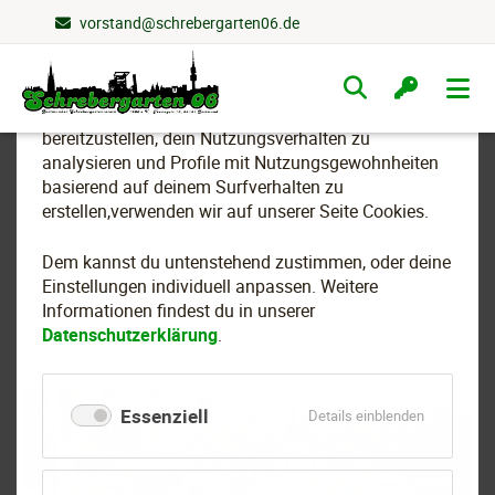
vorstand@schrebergarten06.de
Wir nutzen Cookies
Navigation
überspringen
Um essenzielle Funktionen dieser Webseite
bereitzustellen, dein Nutzungsverhalten zu
analysieren und Profile mit Nutzungsgewohnheiten
basierend auf deinem Surfverhalten zu
Gut angelegtes Geld -
erstellen,verwenden wir auf unserer Seite Cookies.
unsere Spielplätze werden
Dem kannst du untenstehend zustimmen, oder deine
richtig gut genutzt!
Einstellungen individuell anpassen. Weitere
Informationen findest du in unserer
Datenschutzerklärung
.
Essenziell
für
Details einblenden
Essenziell