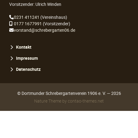
Vorsitzender: Ulrich Winden
0231 411241
(Vereinshaus)
0177 1677991
(Vorsitzender)
vorstand@schrebergarten06.de
Navigation
Kontakt
überspringen
Impressum
Datenschutz
© Dortmunder Schrebergartenverein 1906 e. V. — 2026
Nature Theme
by
contao-themes.net