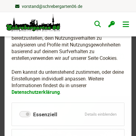
vorstand@schrebergarten06.de
Wir nutzen Cookies
Navigation
überspringen
Um essenzielle Funktionen dieser Webseite
bereitzustellen, dein Nutzungsverhalten zu
analysieren und Profile mit Nutzungsgewohnheiten
basierend auf deinem Surfverhalten zu
Hornissenschwebfliege in
erstellen,verwenden wir auf unserer Seite Cookies.
unserer Gartenanlage
Dem kannst du untenstehend zustimmen, oder deine
Einstellungen individuell anpassen. Weitere
Informationen findest du in unserer
Datenschutzerklärung
.
Essenziell
für
Details einblenden
Essenziell