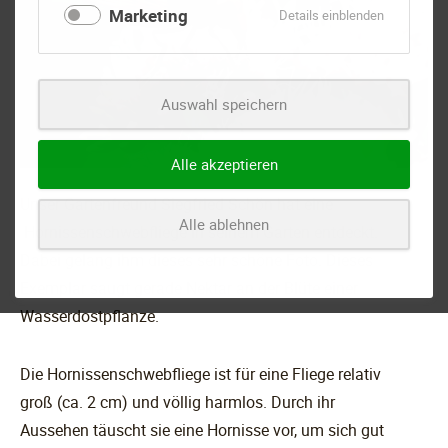
Marketing
für
Details einblenden
Marketing
Auswahl speichern
Alle akzeptieren
Unser Gartenfreund Siegfried Schön hat eine
Alle ablehnen
Hornissenschwebfliege in seinem Garten entdeckt.
Dabei gelang ihm dieses sehr schöne Foto. Dieses
Exemplar saugt gerade Nektar an der Blüte einer
Wasserdostpflanze.
Die Hornissenschwebfliege ist für eine Fliege relativ
groß (ca. 2 cm) und völlig harmlos. Durch ihr
Aussehen täuscht sie eine Hornisse vor, um sich gut