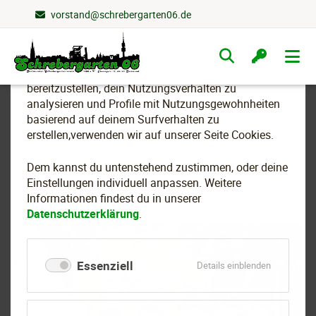
vorstand@schrebergarten06.de
Wir nutzen Cookies
Navigation
überspringen
Um essenzielle Funktionen dieser Webseite
bereitzustellen, dein Nutzungsverhalten zu
analysieren und Profile mit Nutzungsgewohnheiten
basierend auf deinem Surfverhalten zu
Impressionen aus der
erstellen,verwenden wir auf unserer Seite Cookies.
Gartenanlage (Juli 2020)
Dem kannst du untenstehend zustimmen, oder deine
Einstellungen individuell anpassen. Weitere
Informationen findest du in unserer
Datenschutzerklärung
.
Essenziell
für
Details einblenden
Essenziell