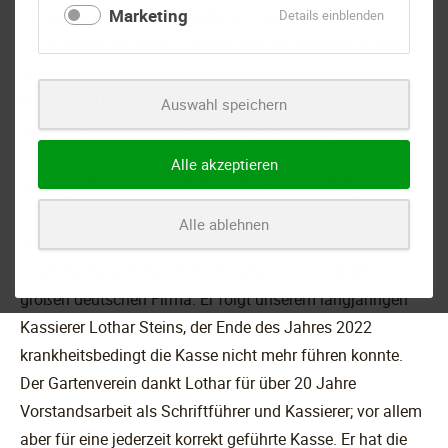
Marketing
für
Die Ehrungen nahm der stellv. Vorsitzende des
Details einblenden
Marketing
Stadtverbandes Hans-Jürgen Droll mit viel Humor und
netten Anekdoten vor. Unser Gartenfreunde/in Renate
Klaus und David Berg wurden für 25 Jahre sowie
Auswahl speichern
Marianne Riße für 50 Jahre Mitgliedschaft geehrt.
Alle akzeptieren
Als neuer Kassierer wurde Nick Werth gewählt: Er
bewirtschaftet zusammen mit seiner Frau Isabel seit 5
Alle ablehnen
Jahren seine Scholle in unserer Anlage. Beruflich arbeitet
er als Sachbearbeiter im Rechnungswesen bei einer
großen deutschen Firma. Er folgt unserem langjährigen
Kassierer Lothar Steins, der Ende des Jahres 2022
krankheitsbedingt die Kasse nicht mehr führen konnte.
Der Gartenverein dankt Lothar für über 20 Jahre
Vorstandsarbeit als Schriftführer und Kassierer; vor allem
aber für eine jederzeit korrekt geführte Kasse. Er hat die