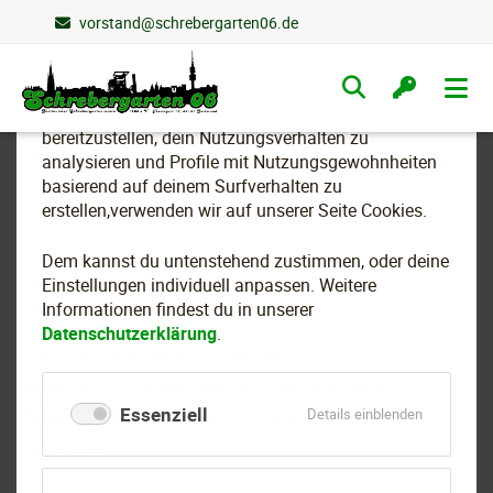
vorstand@schrebergarten06.de
Wir nutzen Cookies
Navigation
überspringen
Um essenzielle Funktionen dieser Webseite
bereitzustellen, dein Nutzungsverhalten zu
analysieren und Profile mit Nutzungsgewohnheiten
basierend auf deinem Surfverhalten zu
Jahreshauptversammlung
erstellen,verwenden wir auf unserer Seite Cookies.
(12.03.2023)
Dem kannst du untenstehend zustimmen, oder deine
Einstellungen individuell anpassen. Weitere
Informationen findest du in unserer
Datenschutzerklärung
.
Am Sonntag, 12. März 2023 fand die
Mitgliederversammlung im Verbandshaus in der
Essenziell
für
Details einblenden
Akazienstr. 11 statt, an der 94 Gartenmitglieder
Essenziell
teilnahmen.