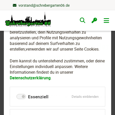
vorstand@schrebergarten06.de
Wir nutzen Cookies
Navigation
überspringen
Um essenzielle Funktionen dieser Webseite
bereitzustellen, dein Nutzungsverhalten zu
analysieren und Profile mit Nutzungsgewohnheiten
basierend auf deinem Surfverhalten zu
Kürbiswettbewerb 2011 der
erstellen,verwenden wir auf unserer Seite Cookies.
Schreberjugend ist
Dem kannst du untenstehend zustimmen, oder deine
gestartet
Einstellungen individuell anpassen. Weitere
Informationen findest du in unserer
Datenschutzerklärung
.
Essenziell
für
Details einblenden
Essenziell