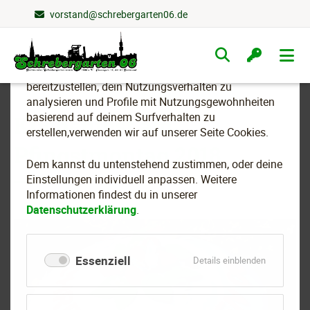
vorstand@schrebergarten06.de
Wir nutzen Cookies
Navigation
überspringen
Um essenzielle Funktionen dieser Webseite
bereitzustellen, dein Nutzungsverhalten zu
analysieren und Profile mit Nutzungsgewohnheiten
basierend auf deinem Surfverhalten zu
Kuchenfest am
erstellen,verwenden wir auf unserer Seite Cookies.
Pfingstmontag 2018
Dem kannst du untenstehend zustimmen, oder deine
Einstellungen individuell anpassen. Weitere
Informationen findest du in unserer
Datenschutzerklärung
.
Essenziell
für
Details einblenden
Essenziell