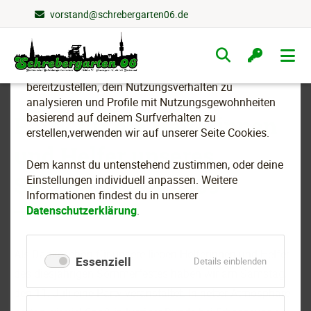
vorstand@schrebergarten06.de
Wir nutzen Cookies
Navigation
überspringen
Um essenzielle Funktionen dieser Webseite
bereitzustellen, dein Nutzungsverhalten zu
analysieren und Profile mit Nutzungsgewohnheiten
basierend auf deinem Surfverhalten zu
Party für die Helferinnen
erstellen,verwenden wir auf unserer Seite Cookies.
und Helfer unseres
Dem kannst du untenstehend zustimmen, oder deine
Sommerfestes 2009
Einstellungen individuell anpassen. Weitere
Informationen findest du in unserer
Datenschutzerklärung
.
Als Dankeschön für unsere lieben Helferinnen und Helfer
Essenziell
für
Details einblenden
des diesjährigen Sommerfestes haben wir am Samstag,
Essenziell
den 11. Juli eine Party veranstaltet. In netter Atmosphäre