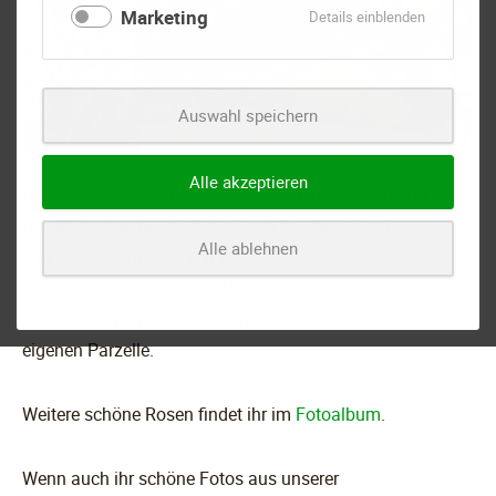
Marketing
für
Details einblenden
Marketing
Auswahl speichern
Alle akzeptieren
Unser Gartenfreund Siegfried Schön liebt Rosen und
fotografiert gerne. Da bot es sich an, dass er am
Alle ablehnen
Tag des Rosenfestes mit Kamera bewaffnet einige
Aufnahmen von schönen Rosen in unserer
Gartenanlage machte - natürlich auch in seiner
eigenen Parzelle.
Weitere schöne Rosen findet ihr im
Fotoalbum
.
Wenn auch ihr schöne Fotos aus unserer