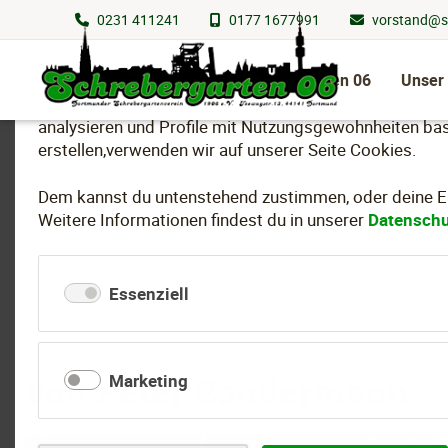
0231 411241
0177 1677991
vorstand@s
Wir nutzen Cookies
Navigation
überspringen
Schrebergarten 06
Unser
Um essenzielle Funktionen dieser Webseite bereitzuste
analysieren und Profile mit Nutzungsgewohnheiten bas
erstellen,verwenden wir auf unserer Seite Cookies.
Dem kannst du untenstehend zustimmen, oder deine Ein
Ruhr Nachrichten 
Weitere Informationen findest du in unserer
Datenschu
Polizeieinsatz aus"
Essenziell
von Peter Bandermann
Marketing