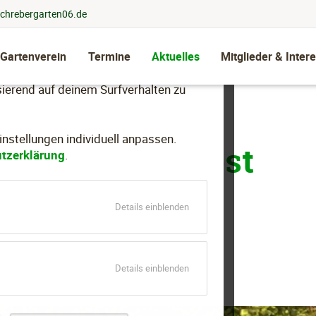
chrebergarten06.de
 Gartenverein
Termine
Aktuelles
Mitglieder & Intere
llen, dein Nutzungsverhalten zu
ierend auf deinem Surfverhalten zu
stellungen individuell anpassen.
"Kinderdemo löst
tzerklärung
.
für
Details einblenden
Essenziell
für
Details einblenden
Marketing