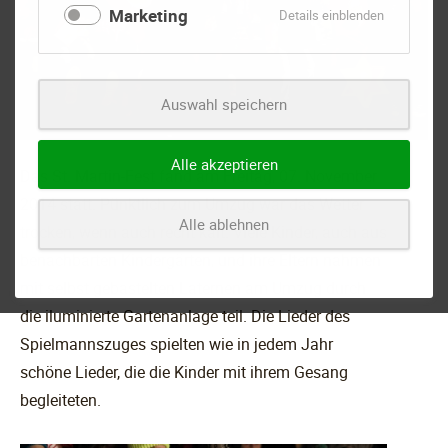
Marketing
für
Details einblenden
Marketing
Auswahl speichern
Alle akzeptieren
Das St. Martin-Fest fand am Freitag, 07. November
2014 statt. Pünktlich zum Umzug war das Wetter
Alle ablehnen
trocken, wenn auch recht kalt. Viele Kinder, auch aus
benachbarten Kindergärten, und ihre Eltern nahmen
mit selbst gebastelten Laternen am Umzug durch
die iluminierte Gartenanlage teil. Die Lieder des
Spielmannszuges spielten wie in jedem Jahr
schöne Lieder, die die Kinder mit ihrem Gesang
begleiteten.