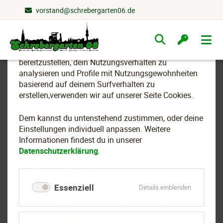
vorstand@schrebergarten06.de
Wir nutzen Cookies
Navigation
überspringen
Um essenzielle Funktionen dieser Webseite
bereitzustellen, dein Nutzungsverhalten zu
analysieren und Profile mit Nutzungsgewohnheiten
basierend auf deinem Surfverhalten zu
Sankt Martins-Zug 2014
erstellen,verwenden wir auf unserer Seite Cookies.
im Schrebergarten 06
Dem kannst du untenstehend zustimmen, oder deine
Einstellungen individuell anpassen. Weitere
Informationen findest du in unserer
Datenschutzerklärung
.
Essenziell
für
Details einblenden
Essenziell