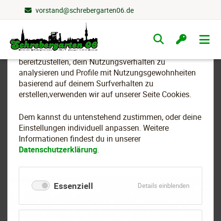
vorstand@schrebergarten06.de
Wir nutzen Cookies
Navigation
überspringen
Um essenzielle Funktionen dieser Webseite
bereitzustellen, dein Nutzungsverhalten zu
analysieren und Profile mit Nutzungsgewohnheiten
basierend auf deinem Surfverhalten zu
St. Martin-Fest am
erstellen,verwenden wir auf unserer Seite Cookies.
Donnerstag, 8. November
Dem kannst du untenstehend zustimmen, oder deine
2018 am Vereinshaus
Einstellungen individuell anpassen. Weitere
Informationen findest du in unserer
Datenschutzerklärung
.
Essenziell
für
Details einblenden
Essenziell