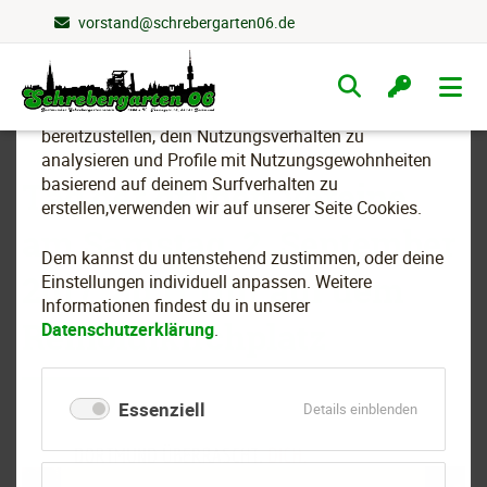
vorstand@schrebergarten06.de
Wir nutzen Cookies
Navigation
überspringen
Um essenzielle Funktionen dieser Webseite
bereitzustellen, dein Nutzungsverhalten zu
analysieren und Profile mit Nutzungsgewohnheiten
basierend auf deinem Surfverhalten zu
Tag der grünen Vereine
erstellen,verwenden wir auf unserer Seite Cookies.
am Samstag, 2. September
Dem kannst du untenstehend zustimmen, oder deine
2017, ab 11 Uhr auf dem
Einstellungen individuell anpassen. Weitere
Informationen findest du in unserer
Reinoldikirchplatz
Datenschutzerklärung
.
Essenziell
für
Details einblenden
Essenziell