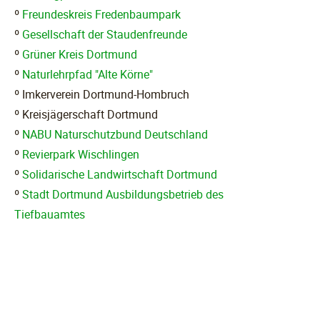
º
Freundeskreis Fredenbaumpark
º
Gesellschaft der Staudenfreunde
º
Grüner Kreis Dortmund
º
Naturlehrpfad "Alte Körne"
º Imkerverein Dortmund-Hombruch
º Kreisjägerschaft Dortmund
º
NABU Naturschutzbund Deutschland
º
Revierpark Wischlingen
º
Solidarische Landwirtschaft Dortmund
º
Stadt Dortmund Ausbildungsbetrieb des
Tiefbauamtes