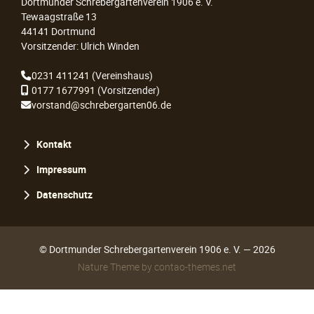
Dortmunder Schrebergartenverein 1906 e. V.
Tewaagstraße 13
44141 Dortmund
Vorsitzender: Ulrich Winden
0231 411241
(Vereinshaus)
0177 1677991
(Vorsitzender)
vorstand@schrebergarten06.de
Navigation
Kontakt
überspringen
Impressum
Datenschutz
© Dortmunder Schrebergartenverein 1906 e. V. — 2026
Nature Theme
by
contao-themes.net