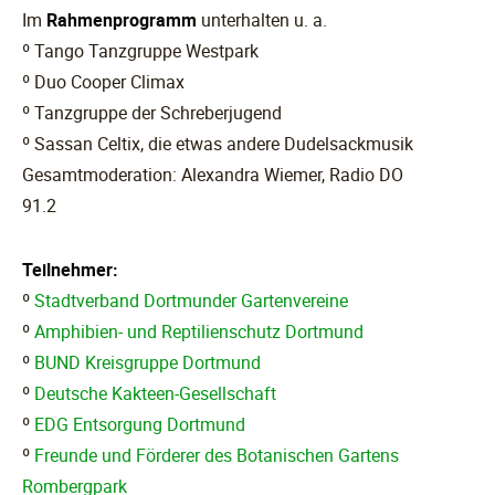
Im
Rahmenprogramm
unterhalten u. a.
º Tango Tanzgruppe Westpark
º Duo Cooper Climax
º Tanzgruppe der Schreberjugend
º Sassan Celtix, die etwas andere Dudelsackmusik
Gesamtmoderation: Alexandra Wiemer, Radio DO
91.2
Teilnehmer:
º
Stadtverband Dortmunder Gartenvereine
º
Amphibien- und Reptilienschutz Dortmund
º
BUND Kreisgruppe Dortmund
º
Deutsche Kakteen-Gesellschaft
º
EDG Entsorgung Dortmund
º
Freunde und Förderer des Botanischen Gartens
Rombergpark