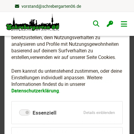
vorstand@schrebergarten06.de
Wir nutzen Cookies
Navigation
überspringen
Um essenzielle Funktionen dieser Webseite
bereitzustellen, dein Nutzungsverhalten zu
analysieren und Profile mit Nutzungsgewohnheiten
basierend auf deinem Surfverhalten zu
Unser 1. Kartoffelfest -
erstellen,verwenden wir auf unserer Seite Cookies.
Kartoffeln in 10
Dem kannst du untenstehend zustimmen, oder deine
Variationen (September
Einstellungen individuell anpassen. Weitere
Informationen findest du in unserer
2016)
Datenschutzerklärung
.
Essenziell
für
Details einblenden
Essenziell
Das erstmals ausgerichtete Kartoffelfest war trotz der
relativ geringen Beteiligung von 50 Gartenfreunden eine