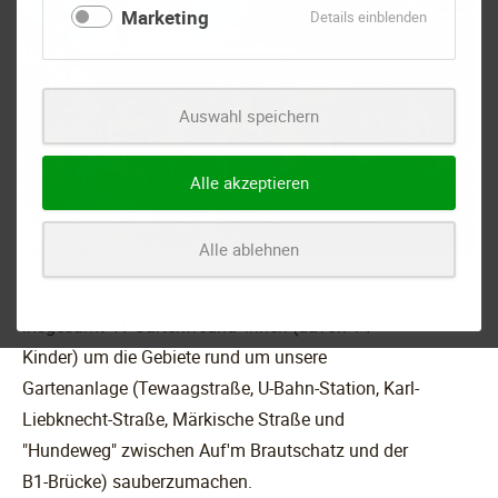
Marketing
für
Details einblenden
Marketing
Auswahl speichern
Alle akzeptieren
Alle ablehnen
Am Samstag, den 29. März 2025 trafen sich
insgesamt 41 Gartenfreund*innen (davon 14
Kinder) um die Gebiete rund um unsere
Gartenanlage (Tewaagstraße, U-Bahn-Station, Karl-
Liebknecht-Straße, Märkische Straße und
"Hundeweg" zwischen Auf'm Brautschatz und der
B1-Brücke) sauberzumachen.