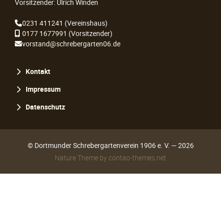
Vorsitzender: Ulrich Winden
0231 411241
(Vereinshaus)
0177 1677991
(Vorsitzender)
vorstand@schrebergarten06.de
Navigation
Kontakt
überspringen
Impressum
Datenschutz
© Dortmunder Schrebergartenverein 1906 e. V. — 2026
Nature Theme
by
contao-themes.net