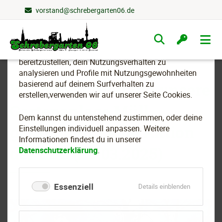
vorstand@schrebergarten06.de
Wir nutzen Cookies
Navigation
überspringen
Um essenzielle Funktionen dieser Webseite
bereitzustellen, dein Nutzungsverhalten zu
analysieren und Profile mit Nutzungsgewohnheiten
basierend auf deinem Surfverhalten zu
Wir haben rund um unsere
erstellen,verwenden wir auf unserer Seite Cookies.
Gartenanlage Müll
Dem kannst du untenstehend zustimmen, oder deine
gesammelt - eine Aktion
Einstellungen individuell anpassen. Weitere
Informationen findest du in unserer
der EDG (29.03.2025)
Datenschutzerklärung
.
Essenziell
für
Details einblenden
Essenziell