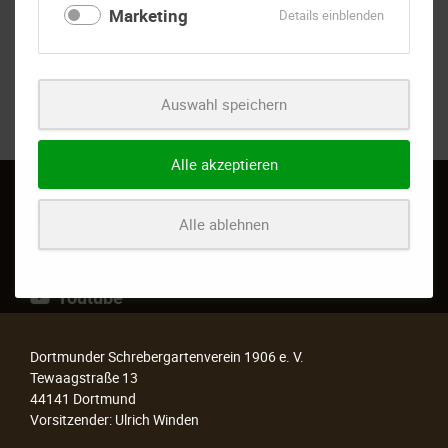
Marketing
für
Details einblenden
Marketing
Auswahl speichern
Alle akzeptieren
Mit Liebe zur Natur
Alle ablehnen
Unser Gartenverein seit 1906
Besuchen Sie uns auch auf
Youtube
Dortmunder Schrebergartenverein 1906 e. V.
Tewaagstraße 13
44141 Dortmund
Vorsitzender: Ulrich Winden