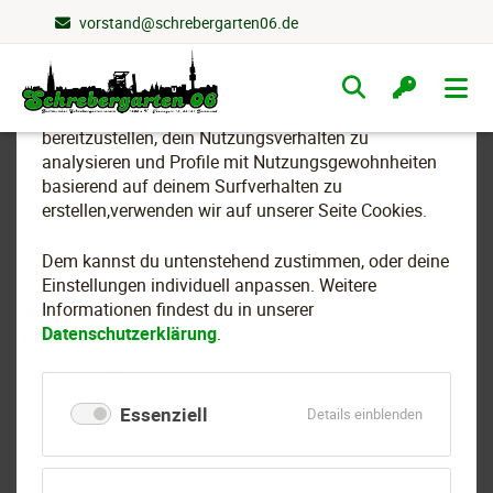
vorstand@schrebergarten06.de
Wir nutzen Cookies
Navigation
überspringen
Um essenzielle Funktionen dieser Webseite
bereitzustellen, dein Nutzungsverhalten zu
analysieren und Profile mit Nutzungsgewohnheiten
basierend auf deinem Surfverhalten zu
erstellen,verwenden wir auf unserer Seite Cookies.
Erntemarkt 2026
Dem kannst du untenstehend zustimmen, oder deine
Einstellungen individuell anpassen. Weitere
10.10.2026 10:00–14:00 Uhr
Informationen findest du in unserer
Datenschutzerklärung
.
Zeche Zollern, Grubenweg 5, 44388 Dortmund-
Bövinghausen
Essenziell
für
Details einblenden
Essenziell
Zurück zur Eventübersicht