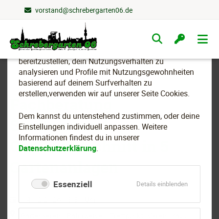
vorstand@schrebergarten06.de
Wir nutzen Cookies
Navigation
überspringen
Um essenzielle Funktionen dieser Webseite
bereitzustellen, dein Nutzungsverhalten zu
analysieren und Profile mit Nutzungsgewohnheiten
basierend auf deinem Surfverhalten zu
erstellen,verwenden wir auf unserer Seite Cookies.
Fachberatung
Dem kannst du untenstehend zustimmen, oder deine
Stadtverband:
Einstellungen individuell anpassen. Weitere
Informationen findest du in unserer
Obstbaumschnitt in 5
Datenschutzerklärung
.
Gartenanlagen
Essenziell
für
Details einblenden
Essenziell
14.02.2026 13:30 Uhr
Gartenverein "Palmweide" (Treffpunkt: Vereinshaus),