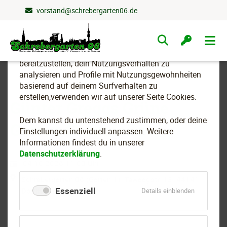
vorstand@schrebergarten06.de
Wir nutzen Cookies
Navigation
überspringen
Um essenzielle Funktionen dieser Webseite
bereitzustellen, dein Nutzungsverhalten zu
analysieren und Profile mit Nutzungsgewohnheiten
basierend auf deinem Surfverhalten zu
erstellen,verwenden wir auf unserer Seite Cookies.
Günter Greggs Grüne
Dem kannst du untenstehend zustimmen, oder deine
Garten Gespräche
Einstellungen individuell anpassen. Weitere
Informationen findest du in unserer
Datenschutzerklärung
.
04.10.2026 11:00 Uhr
Schrebergarten 06 (Garten 1), Tewaagstr. 13, 44141
Essenziell
Dortmund
für
Details einblenden
Essenziell
Ko