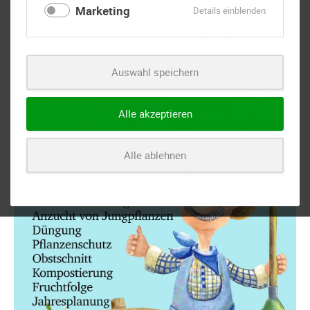
Marketing
für
Details einblenden
Sie
Marketing
vor
hie
we
Auswahl speichern
Sie
dü
Alle akzeptieren
Alle ablehnen