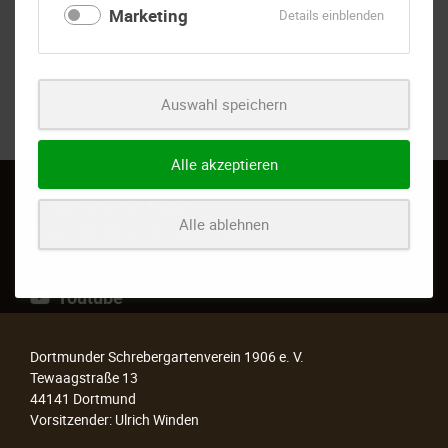
Marketing
für
Details einblenden
Marketing
Auswahl speichern
Alle akzeptieren
Mit Liebe zur Natur
Alle ablehnen
Unser Gartenverein seit 1906
Besuchen Sie uns auch auf
Youtube
Dortmunder Schrebergartenverein 1906 e. V.
Tewaagstraße 13
44141 Dortmund
Vorsitzender: Ulrich Winden