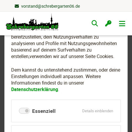
vorstand@schrebergarten06.de
Wir nutzen Cookies
Navigation
überspringen
Um essenzielle Funktionen dieser Webseite
bereitzustellen, dein Nutzungsverhalten zu
analysieren und Profile mit Nutzungsgewohnheiten
basierend auf deinem Surfverhalten zu
erstellen,verwenden wir auf unserer Seite Cookies.
Kinderfest 2026
Dem kannst du untenstehend zustimmen, oder deine
Einstellungen individuell anpassen. Weitere
12.07.2026 12:00–16:00 Uhr
Informationen findest du in unserer
Datenschutzerklärung
.
Schrebergarten 06 (Treffpunkt: Vereinshaus), Tewaagstr.
13, 44141 Dortmund-Mitte
Essenziell
für
Details einblenden
Essenziell
Zurück zur Eventübersicht