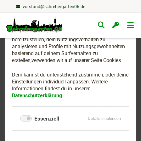
vorstand@schrebergarten06.de
Wir nutzen Cookies
Navigation
überspringen
Um essenzielle Funktionen dieser Webseite
bereitzustellen, dein Nutzungsverhalten zu
analysieren und Profile mit Nutzungsgewohnheiten
basierend auf deinem Surfverhalten zu
erstellen,verwenden wir auf unserer Seite Cookies.
Ostereiersuchen für
Dem kannst du untenstehend zustimmen, oder deine
unsere Kleinen
Einstellungen individuell anpassen. Weitere
Informationen findest du in unserer
Datenschutzerklärung
.
19.04.2025 14:00 Uhr
Schrebergarten 06 (Treffpunkt: Vereinshaus), Tewaagstr.
Essenziell
13, 44141 Dortmund-Mitte
für
Details einblenden
Essenziell