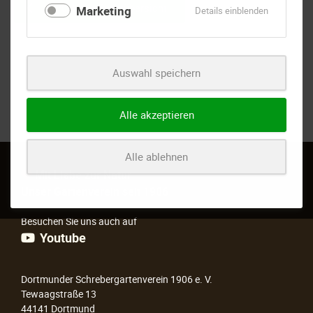
Zurück zur Eventübersicht
Marketing
für
Details einblenden
Marketing
Auswahl speichern
Alle akzeptieren
Alle ablehnen
Mit Liebe zur Natur
Unser Gartenverein seit 1906
Besuchen Sie uns auch auf
Youtube
Dortmunder Schrebergartenverein 1906 e. V.
Tewaagstraße 13
44141 Dortmund