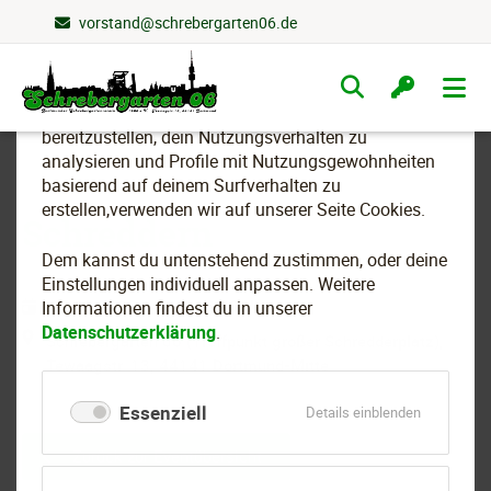
vorstand@schrebergarten06.de
Wir nutzen Cookies
Navigation
überspringen
Um essenzielle Funktionen dieser Webseite
bereitzustellen, dein Nutzungsverhalten zu
analysieren und Profile mit Nutzungsgewohnheiten
basierend auf deinem Surfverhalten zu
erstellen,verwenden wir auf unserer Seite Cookies.
Schreddern
Dem kannst du untenstehend zustimmen, oder deine
Einstellungen individuell anpassen. Weitere
07.03.2025 14:00–18:00 Uhr
Informationen findest du in unserer
Datenschutzerklärung
.
Schrebergarten 06 (Treffpunkt großer Schredderplatz),
Tewaagstr. 13, 44141 Dortmund-Mitte
Essenziell
für
Details einblenden
Essenziell
Zurück zur Eventübersicht