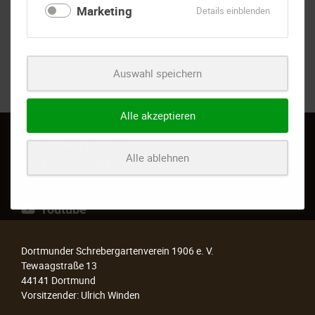
Marketing
für
Details einblenden
Marketing
Auswahl speichern
Alle akzeptieren
Mit Liebe zur Natur
Alle ablehnen
Unser Gartenverein seit 1906
Besuchen Sie uns auch auf
Youtube
Dortmunder Schrebergartenverein 1906 e. V.
Tewaagstraße 13
44141 Dortmund
Vorsitzender: Ulrich Winden