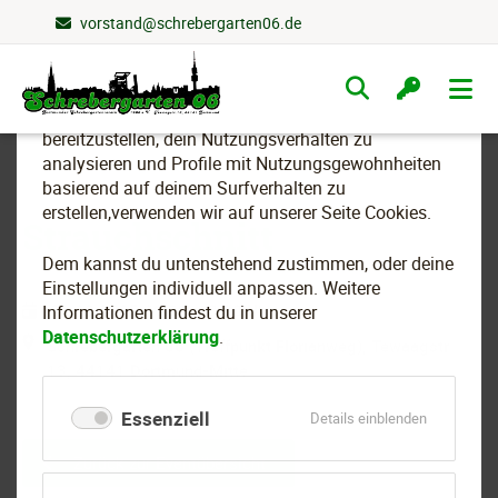
vorstand@schrebergarten06.de
Wir nutzen Cookies
Navigation
überspringen
Um essenzielle Funktionen dieser Webseite
bereitzustellen, dein Nutzungsverhalten zu
analysieren und Profile mit Nutzungsgewohnheiten
basierend auf deinem Surfverhalten zu
erstellen,verwenden wir auf unserer Seite Cookies.
Strauchschnitt
Dem kannst du untenstehend zustimmen, oder deine
Einstellungen individuell anpassen. Weitere
01.02.2025 09:00–13:00 Uhr
Informationen findest du in unserer
Datenschutzerklärung
.
Schrebergarten 06 (Treffpunkt Florianweg), Tewaagstr.
13, 44141 Dortmund-Mitte
Essenziell
für
Details einblenden
Essenziell
Zurück zur Eventübersicht