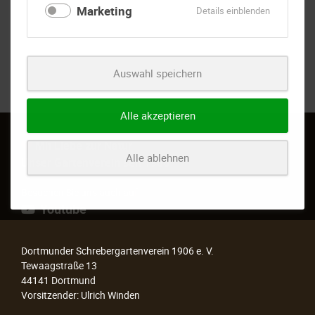
Marketing
für
Details einblenden
Marketing
Auswahl speichern
Alle akzeptieren
Mit Liebe zur Natur
Alle ablehnen
Unser Gartenverein seit 1906
Besuchen Sie uns auch auf
Youtube
Dortmunder Schrebergartenverein 1906 e. V.
Tewaagstraße 13
44141 Dortmund
Vorsitzender: Ulrich Winden