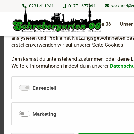
0231 411241
0177 1677991
vorstand@s
Wir nutzen Cookies
Navigation
überspringen
Schrebergarten 06
Unser
Um essenzielle Funktionen dieser Webseite bereitzuste
analysieren und Profile mit Nutzungsgewohnheiten bas
erstellen,verwenden wir auf unserer Seite Cookies.
Dem kannst du untenstehend zustimmen, oder deine Ein
Weitere Informationen findest du in unserer
Datenschu
Vorstandssitzung
Essenziell
01.06.2026 17:00 Uhr
Schrebergarten 06
Marketing
Zurück zur Eventübersicht