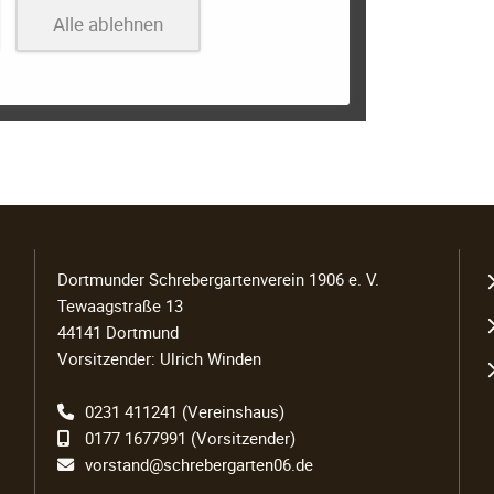
Alle ablehnen
N
Dortmunder Schrebergartenverein 1906 e. V.
ü
Tewaagstraße 13
44141 Dortmund
Vorsitzender: Ulrich Winden
0231 411241
(Vereinshaus)
0177 1677991
(Vorsitzender)
vorstand@schrebergarten06.de