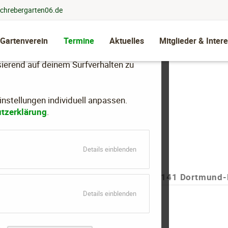
chrebergarten06.de
 Gartenverein
Termine
Aktuelles
Mitglieder & Intere
llen, dein Nutzungsverhalten zu
ierend auf deinem Surfverhalten zu
stellungen individuell anpassen.
tzerklärung
.
für
Details einblenden
Essenziell
 (im Vereinshaus), Tewaagstr. 13, 44141 Dortmund-
für
Details einblenden
Marketing