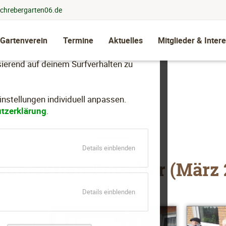
chrebergarten06.de
 Gartenverein
Termine
Aktuelles
Mitglieder & Intere
llen, dein Nutzungsverhalten zu
ierend auf deinem Surfverhalten zu
stellungen individuell anpassen.
2014
tzerklärung
.
für
Details einblenden
Essenziell
äumaktion Emscher (März 
für
Details einblenden
Marketing