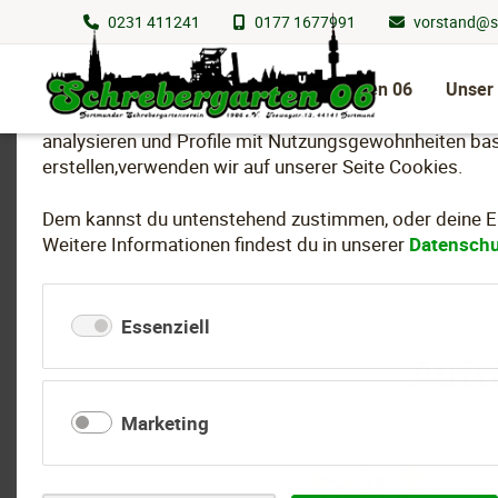
0231 411241
0177 1677991
vorstand@s
Wir nutzen Cookies
Navigation
überspringen
Schrebergarten 06
Unser
Um essenzielle Funktionen dieser Webseite bereitzuste
analysieren und Profile mit Nutzungsgewohnheiten bas
erstellen,verwenden wir auf unserer Seite Cookies.
Dem kannst du untenstehend zustimmen, oder deine Ein
Weitere Informationen findest du in unserer
Datenschu
Essenziell
Aufr
Marketing