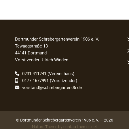
N
Dortmunder Schrebergartenverein 1906 e. V.
ü
Tewaagstraße 13
44141 Dortmund
Vorsitzender: Ulrich Winden
0231 411241
(Vereinshaus)
0177 1677991
(Vorsitzender)
vorstand@schrebergarten06.de
© Dortmunder Schrebergartenverein 1906 e. V. — 2026
Nature Theme
by
contao-themes.net