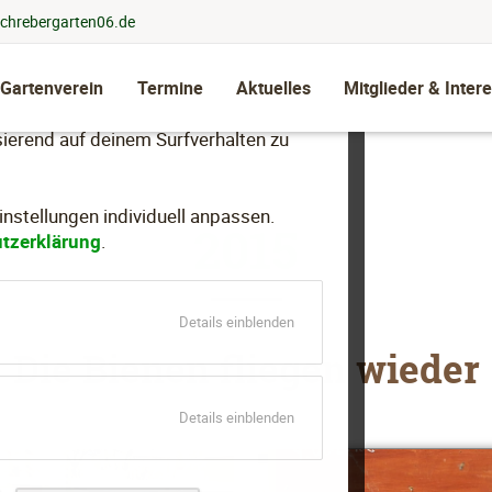
chrebergarten06.de
 Gartenverein
Termine
Aktuelles
Mitglieder & Intere
llen, dein Nutzungsverhalten zu
ierend auf deinem Surfverhalten zu
stellungen individuell anpassen.
2015
tzerklärung
.
für
Details einblenden
Essenziell
Die Bienen fliegen wieder
für
Details einblenden
Marketing