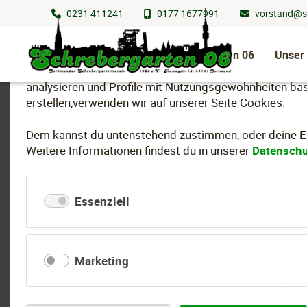
0231 411241
0177 1677991
vorstand@s
Wir nutzen Cookies
Navigation
überspringen
Schrebergarten 06
Unser
Um essenzielle Funktionen dieser Webseite bereitzuste
analysieren und Profile mit Nutzungsgewohnheiten bas
erstellen,verwenden wir auf unserer Seite Cookies.
Dem kannst du untenstehend zustimmen, oder deine Ein
Weitere Informationen findest du in unserer
Datenschu
Essenziell
Marketing