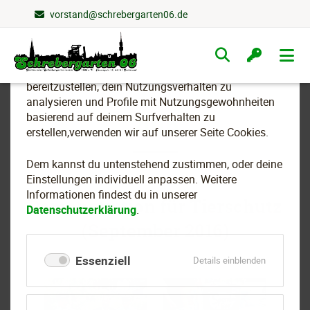
vorstand@schrebergarten06.de
Wir nutzen Cookies
Navigation
überspringen
Um essenzielle Funktionen dieser Webseite
bereitzustellen, dein Nutzungsverhalten zu
analysieren und Profile mit Nutzungsgewohnheiten
basierend auf deinem Surfverhalten zu
2016
erstellen,verwenden wir auf unserer Seite Cookies.
Dem kannst du untenstehend zustimmen, oder deine
Einstellungen individuell anpassen. Weitere
Informationen findest du in unserer
Demonstration für Tierschutz
Datenschutzerklärung
.
(September 2016)
Essenziell
für
Details einblenden
Essenziell