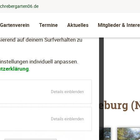
chrebergarten06.de
 Gartenverein
Termine
Aktuelles
Mitglieder & Intere
llen, dein Nutzungsverhalten zu
ierend auf deinem Surfverhalten zu
stellungen individuell anpassen.
2017
tzerklärung
.
für
Details einblenden
Essenziell
ier der neuen Spieleburg (
für
Details einblenden
Marketing