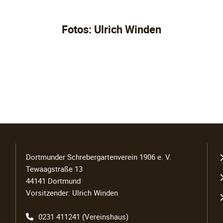
Fotos: Ulrich Winden
N
Dortmunder Schrebergartenverein 1906 e. V.
ü
Tewaagstraße 13
44141 Dortmund
Vorsitzender: Ulrich Winden
0231 411241
(Vereinshaus)