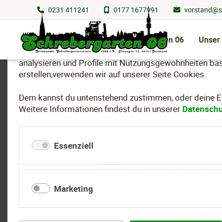
0231 411241
0177 1677991
vorstand@s
Wir nutzen Cookies
Navigation
überspringen
Schrebergarten 06
Unser
Um essenzielle Funktionen dieser Webseite bereitzuste
analysieren und Profile mit Nutzungsgewohnheiten bas
erstellen,verwenden wir auf unserer Seite Cookies.
Dem kannst du untenstehend zustimmen, oder deine Ein
Weitere Informationen findest du in unserer
Datenschu
Essenziell
Einweihungsfe
Marketing