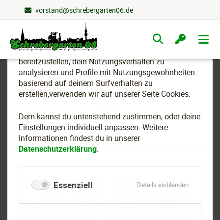
vorstand@schrebergarten06.de
Wir nutzen Cookies
Navigation
überspringen
Um essenzielle Funktionen dieser Webseite
bereitzustellen, dein Nutzungsverhalten zu
analysieren und Profile mit Nutzungsgewohnheiten
basierend auf deinem Surfverhalten zu
2018
erstellen,verwenden wir auf unserer Seite Cookies.
Dem kannst du untenstehend zustimmen, oder deine
Einstellungen individuell anpassen. Weitere
Informationen findest du in unserer
Baumkletterer (September 2018)
Datenschutzerklärung
.
Essenziell
für
Details einblenden
Essenziell