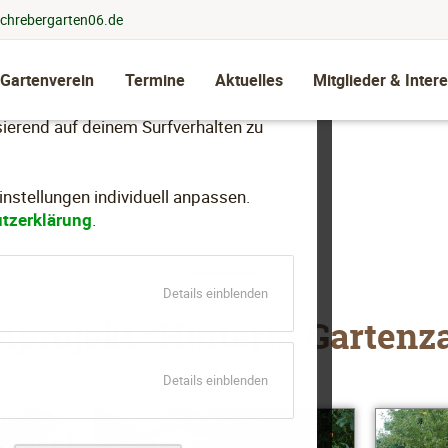
chrebergarten06.de
 Gartenverein
Termine
Aktuelles
Mitglieder & Intere
llen, dein Nutzungsverhalten zu
ierend auf deinem Surfverhalten zu
stellungen individuell anpassen.
2020
tzerklärung
.
für
Details einblenden
Essenziell
mprojekt "Hinterm Gartenz
für
Details einblenden
Marketing