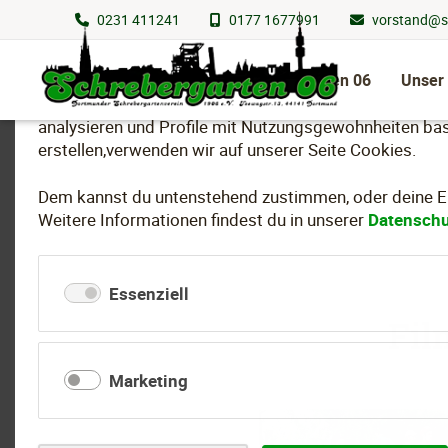
0231 411241
0177 1677991
vorstand@s
Wir nutzen Cookies
Navigation
überspringen
Schrebergarten 06
Unser
Um essenzielle Funktionen dieser Webseite bereitzuste
analysieren und Profile mit Nutzungsgewohnheiten bas
erstellen,verwenden wir auf unserer Seite Cookies.
Dem kannst du untenstehend zustimmen, oder deine Ein
Weitere Informationen findest du in unserer
Datenschu
Essenziell
Fil
Marketing