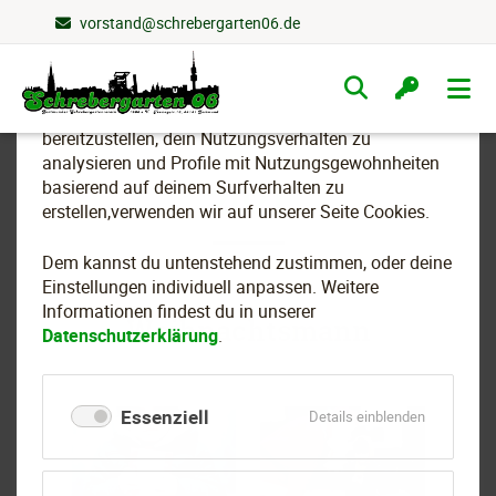
vorstand@schrebergarten06.de
Wir nutzen Cookies
Navigation
überspringen
Um essenzielle Funktionen dieser Webseite
bereitzustellen, dein Nutzungsverhalten zu
analysieren und Profile mit Nutzungsgewohnheiten
basierend auf deinem Surfverhalten zu
2021
erstellen,verwenden wir auf unserer Seite Cookies.
Dem kannst du untenstehend zustimmen, oder deine
Einstellungen individuell anpassen. Weitere
Informationen findest du in unserer
Weihnachtsmann
Datenschutzerklärung
.
Essenziell
für
Details einblenden
Essenziell