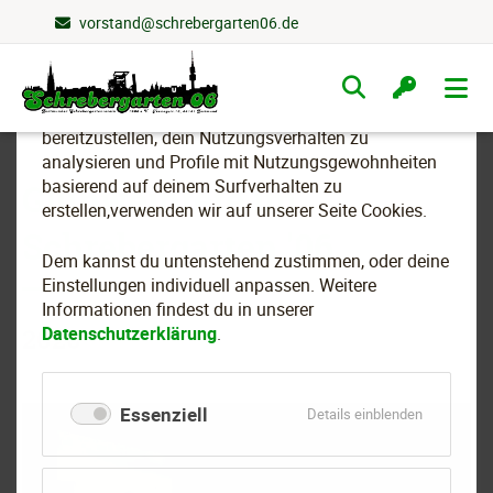
vorstand@schrebergarten06.de
Wir nutzen Cookies
Navigation
überspringen
Um essenzielle Funktionen dieser Webseite
bereitzustellen, dein Nutzungsverhalten zu
analysieren und Profile mit Nutzungsgewohnheiten
basierend auf deinem Surfverhalten zu
Glühweinfete im
erstellen,verwenden wir auf unserer Seite Cookies.
Schrebergarten '06
Dem kannst du untenstehend zustimmen, oder deine
Einstellungen individuell anpassen. Weitere
Informationen findest du in unserer
Datenschutzerklärung
.
2020
Essenziell
für
Details einblenden
Essenziell