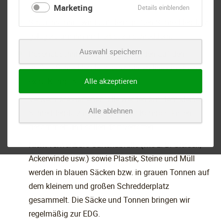
Marketing
für
Details einblenden
Marketing
Strauchschnitt wird auf dem großen Schredderplatz
gelagert, um ihn im Herbst zu schreddern.
Auswahl speichern
Rosenabschnitte und -stöcke werden auf dem
großen Schredderplatz ganz hinten links in einem
extra Kompostgestell gesammelt.
Alle akzeptieren
Verwertbare Gartenabfälle werden auf dem kleinen
Alle ablehnen
Schredderplatz in mittlerweile 8 Kompostkisten
gesammelt und sollen dort verrotten.
Nicht verwertbare Gartenabfälle (wie z. B. Giersch,
Ackerwinde usw.) sowie Plastik, Steine und Müll
werden in blauen Säcken bzw. in grauen Tonnen auf
dem kleinem und großen Schredderplatz
gesammelt. Die Säcke und Tonnen bringen wir
regelmäßig zur EDG.