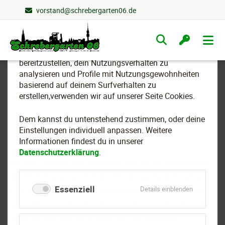
vorstand@schrebergarten06.de
Wir nutzen Cookies
Navigation
überspringen
Um essenzielle Funktionen dieser Webseite
bereitzustellen, dein Nutzungsverhalten zu
analysieren und Profile mit Nutzungsgewohnheiten
basierend auf deinem Surfverhalten zu
Abfalltrennung in der
erstellen,verwenden wir auf unserer Seite Cookies.
Gartenanlage
Dem kannst du untenstehend zustimmen, oder deine
Einstellungen individuell anpassen. Weitere
Informationen findest du in unserer
Datenschutzerklärung
.
Bei den Gemeinschaftsstunden und bei der Bearbeitung
der Pflichtstücke werden die Abfälle häufig nicht getrennt.
Essenziell
für
Details einblenden
Dies verursacht nicht nur unnötig viel Arbeit, sondern ist
Essenziell
auch eine teure Angelegenheit für den Gartenverein - und
somit für uns alle. Bitte trennt die Gartenabfälle: