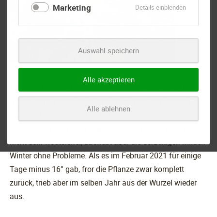
Marketing
für
Details einblenden
Marketing
Auswahl speichern
Alle akzeptieren
Karamellstrauch (Leycesteria formosa): Seit ca. 5 Jahren
mein Lieblingsstrauch, blüht von Juli bis zum ersten Frost
Alle ablehnen
mit wunderbaren, grazilen Blüten und einem attraktiven
Fruchtschmuck. Erreicht eine Höhe von ca. 2 m. Ist leider
nicht sehr frostsicher, überlebt aber die derzeitigen milden
Winter ohne Probleme. Als es im Februar 2021 für einige
Tage minus 16° gab, fror die Pflanze zwar komplett
zurück, trieb aber im selben Jahr aus der Wurzel wieder
aus.