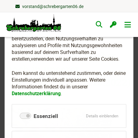
vorstand@schrebergarten06.de
Wir nutzen Cookies
Navigation
überspringen
Um essenzielle Funktionen dieser Webseite
bereitzustellen, dein Nutzungsverhalten zu
analysieren und Profile mit Nutzungsgewohnheiten
basierend auf deinem Surfverhalten zu
Das blüht Ende Oktober
erstellen,verwenden wir auf unserer Seite Cookies.
noch in unserer
Dem kannst du untenstehend zustimmen, oder deine
Gartenparzelle (01.10.2022)
Einstellungen individuell anpassen. Weitere
Informationen findest du in unserer
Datenschutzerklärung
.
Essenziell
für
Details einblenden
Essenziell