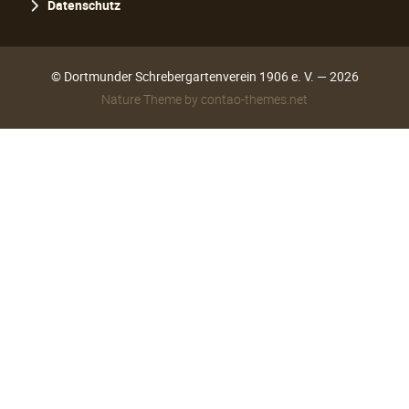
Datenschutz
© Dortmunder Schrebergartenverein 1906 e. V. — 2026
Nature Theme
by
contao-themes.net