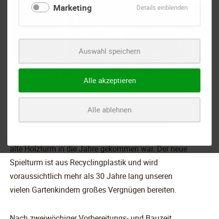
Marketing
für
Details einblenden
Marketing
Auswahl speichern
Alle akzeptieren
Damit ihr alle seht, was mit den Spenden und
Alle ablehnen
Einnahmen unserer Gartenfeste geschieht: Der
Verein konnte einen neuen Spielturm kaufen, da der
alte Holzturm in die Jahre gekommen war. Der neue
Spielturm ist aus Recyclingplastik und wird
voraussichtlich mehr als 30 Jahre lang unseren
vielen Gartenkindern großes Vergnügen bereiten.
Nach zweiwöchiger Vorbereitungs- und Bauzeit