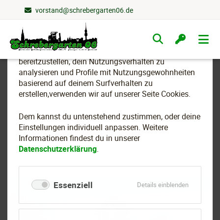
vorstand@schrebergarten06.de
Wir nutzen Cookies
Navigation
überspringen
Um essenzielle Funktionen dieser Webseite
bereitzustellen, dein Nutzungsverhalten zu
analysieren und Profile mit Nutzungsgewohnheiten
basierend auf deinem Surfverhalten zu
Der neue Turm und die
erstellen,verwenden wir auf unserer Seite Cookies.
Rutsche wurden
Dem kannst du untenstehend zustimmen, oder deine
eingeweiht
Einstellungen individuell anpassen. Weitere
Informationen findest du in unserer
Datenschutzerklärung
.
Essenziell
für
Details einblenden
Essenziell