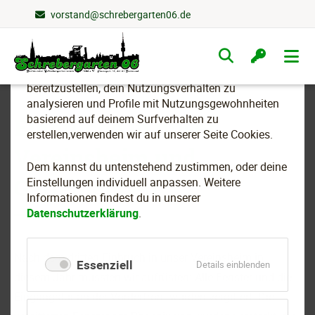
vorstand@schrebergarten06.de
Wir nutzen Cookies
Navigation
überspringen
Um essenzielle Funktionen dieser Webseite
bereitzustellen, dein Nutzungsverhalten zu
analysieren und Profile mit Nutzungsgewohnheiten
basierend auf deinem Surfverhalten zu
Einbrüche in unser
erstellen,verwenden wir auf unserer Seite Cookies.
Vereinsheim und
Dem kannst du untenstehend zustimmen, oder deine
Gartenlauben
Einstellungen individuell anpassen. Weitere
Informationen findest du in unserer
Datenschutzerklärung
.
Nach dem dritten Einbruch in unser Vereinsheim in
Essenziell
für
Details einblenden
diesem Jahr mussten wir aufrüsten: Alle Fenster und die
Essenziell
Eingangstür an der Vorderfront wurden vergittert. Die