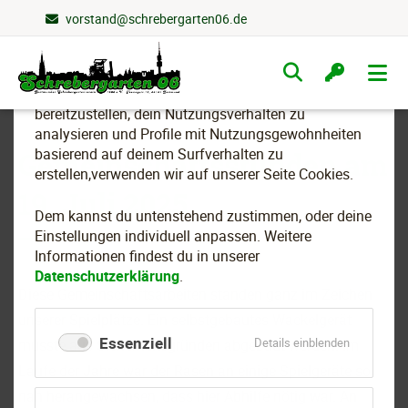
vorstand@schrebergarten06.de
Wir nutzen Cookies
Navigation
überspringen
Um essenzielle Funktionen dieser Webseite
bereitzustellen, dein Nutzungsverhalten zu
analysieren und Profile mit Nutzungsgewohnheiten
basierend auf deinem Surfverhalten zu
Gemeinschaftsstunden am
erstellen,verwenden wir auf unserer Seite Cookies.
19. Juli 2025
Dem kannst du untenstehend zustimmen, oder deine
Einstellungen individuell anpassen. Weitere
Informationen findest du in unserer
Datenschutzerklärung
.
Diese Gemeinschaftsarbeiten standen ganz im Zeichen
unserer Spielplätze. Ein selbstgebautes Wackelgerät
Essenziell
für
Details einblenden
musste aus Sicherheitsgründen abgebaut werden. Im
Essenziell
Laufe der Jahre war der Rasen an einige Spielgeräte so
nah herangewachsen, dass hier Abhilfe nötig war. An