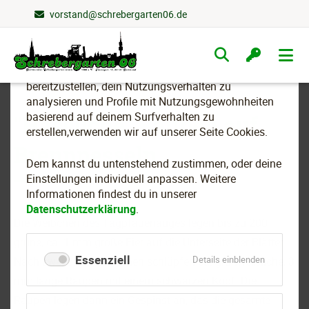
vorstand@schrebergarten06.de
Wir nutzen Cookies
Navigation
überspringen
Um essenzielle Funktionen dieser Webseite
bereitzustellen, dein Nutzungsverhalten zu
analysieren und Profile mit Nutzungsgewohnheiten
basierend auf deinem Surfverhalten zu
"Hässliche" Raupen auf
erstellen,verwenden wir auf unserer Seite Cookies.
Brennnesseln
Dem kannst du untenstehend zustimmen, oder deine
Einstellungen individuell anpassen. Weitere
Informationen findest du in unserer
Datenschutzerklärung
.
Die Weibchen des Tagpfauenauges legen bis zu 200
grüne, ca. 1 mm große Eier auf die Unterseite der Blätter.
Essenziell
für
Details einblenden
Nach zwei bis drei Wochen schlüpfen ca. grünweißliche, 3
Essenziell
mm lange Raupen mit einem schwarzen Kopf. Die
Raupen legen dann ein Gespinst an, das die gesamte