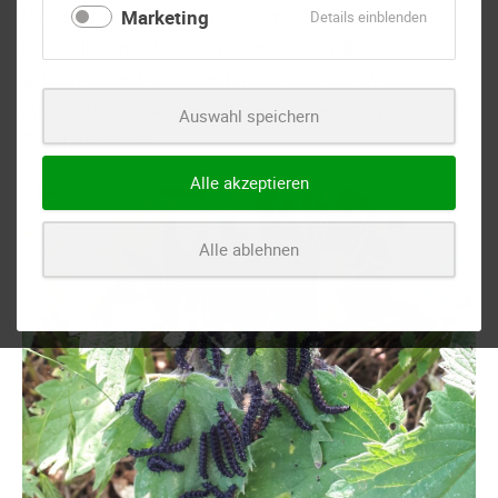
Pflanze überziehen kann. Nach mehreren Häutungen
Marketing
für
Details einblenden
Marketing
innerhalb von 4 Wochen verpuppen sich die
tiefschwarzen Raupen und nach weiteren 2 Wochen
zwängt sich ein wunderschöner Schmetterling heraus: der
Auswahl speichern
Tagpfauenauge.
Alle akzeptieren
Alle ablehnen