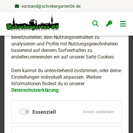
vorstand@schrebergarten06.de
Wir nutzen Cookies
Navigation
überspringen
Um essenzielle Funktionen dieser Webseite
bereitzustellen, dein Nutzungsverhalten zu
analysieren und Profile mit Nutzungsgewohnheiten
basierend auf deinem Surfverhalten zu
Schredderaktion 2020
erstellen,verwenden wir auf unserer Seite Cookies.
Dem kannst du untenstehend zustimmen, oder deine
Einstellungen individuell anpassen. Weitere
Informationen findest du in unserer
Datenschutzerklärung
.
Essenziell
für
Details einblenden
Essenziell