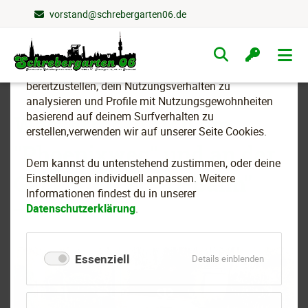
vorstand@schrebergarten06.de
Wir nutzen Cookies
Navigation
überspringen
Um essenzielle Funktionen dieser Webseite
bereitzustellen, dein Nutzungsverhalten zu
analysieren und Profile mit Nutzungsgewohnheiten
basierend auf deinem Surfverhalten zu
Wasserrohrbruch am
erstellen,verwenden wir auf unserer Seite Cookies.
"Phoenixweg" und an der
Dem kannst du untenstehend zustimmen, oder deine
Gabelung "Zur U-Bahn"
Einstellungen individuell anpassen. Weitere
Informationen findest du in unserer
Datenschutzerklärung
.
Essenziell
für
Details einblenden
Essenziell