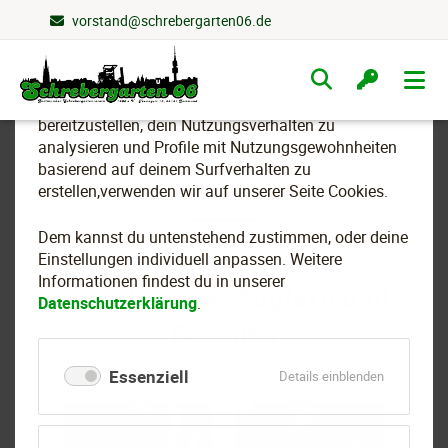
vorstand@schrebergarten06.de
Wir nutzen Cookies
Navigation
überspringen
Um essenzielle Funktionen dieser Webseite
bereitzustellen, dein Nutzungsverhalten zu
analysieren und Profile mit Nutzungsgewohnheiten
basierend auf deinem Surfverhalten zu
2024
erstellen,verwenden wir auf unserer Seite Cookies.
Dem kannst du untenstehend zustimmen, oder deine
Einstellungen individuell anpassen. Weitere
Informationen findest du in unserer
Gemeinsames Töpfern und
Datenschutzerklärung
.
Bemalen
Essenziell
für
Details einblenden
Essenziell