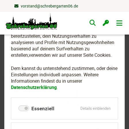
vorstand@schrebergarten06.de
Wir nutzen Cookies
Navigation
überspringen
Um essenzielle Funktionen dieser Webseite
bereitzustellen, dein Nutzungsverhalten zu
analysieren und Profile mit Nutzungsgewohnheiten
basierend auf deinem Surfverhalten zu
Fotoalben - 2024
erstellen,verwenden wir auf unserer Seite Cookies.
Dem kannst du untenstehend zustimmen, oder deine
Einstellungen individuell anpassen. Weitere
Informationen findest du in unserer
Datenschutzerklärung
.
Essenziell
für
Details einblenden
Essenziell