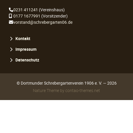
0231 411241
(Vereinshaus)
0177 1677991
(Vorsitzender)
vorstand@schrebergarten06.de
Navigation
Kontakt
überspringen
Impressum
Datenschutz
© Dortmunder Schrebergartenverein 1906 e. V. — 2026
Nature Theme
by
contao-themes.net