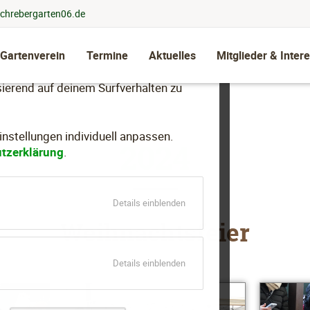
chrebergarten06.de
 Gartenverein
Termine
Aktuelles
Mitglieder & Intere
llen, dein Nutzungsverhalten zu
ierend auf deinem Surfverhalten zu
stellungen individuell anpassen.
2024
tzerklärung
.
für
Details einblenden
Essenziell
Weihnachtsfeier
für
Details einblenden
Marketing