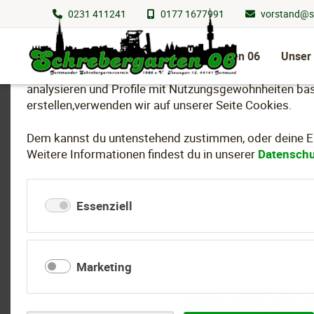
0231 411241
0177 1677991
vorstand@s
Wir nutzen Cookies
Navigation
überspringen
Schrebergarten 06
Unser
Um essenzielle Funktionen dieser Webseite bereitzuste
analysieren und Profile mit Nutzungsgewohnheiten bas
erstellen,verwenden wir auf unserer Seite Cookies.
Dem kannst du untenstehend zustimmen, oder deine Ein
Weitere Informationen findest du in unserer
Datenschu
Essenziell
Marketing