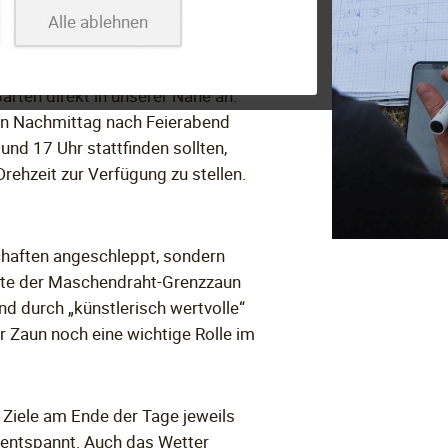
spräch mit dem Produktionsleiter
Alle ablehnen
r Paul Heintzenberg, dem
iam Pieper in unserem Garten
ärten direkt in unserer Nähe an.
en Nachmittag nach Feierabend
und 17 Uhr stattfinden sollten,
Drehzeit zur Verfügung zu stellen.
chaften angeschleppt, sondern
sste der Maschendraht-Grenzzaun
d durch „künstlerisch wertvolle“
r Zaun noch eine wichtige Rolle im
 Ziele am Ende der Tage jeweils
 entspannt. Auch das Wetter