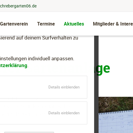
chrebergarten06.de
 Gartenverein
Termine
Aktuelles
Mitglieder & Intere
llen, dein Nutzungsverhalten zu
ierend auf deinem Surfverhalten zu
stellungen individuell anpassen.
erer Gartenanlage
tzerklärung
.
für
Details einblenden
Essenziell
bereich Design mit dem
August 2020 ein komödiantisches
für
Details einblenden
wei Schrebergärten“ um. Der Titel
Marketing