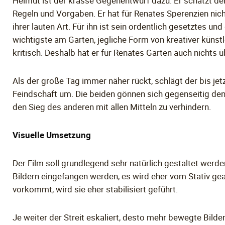
Helmut ist der krasse Gegenentwurf dazu. Er schätzt den
Regeln und Vorgaben. Er hat für Renates Sperenzien nich
ihrer lauten Art. Für ihn ist sein ordentlich gesetztes 
wichtigste am Garten, jegliche Form von kreativer künstl
kritisch. Deshalb hat er für Renates Garten auch nichts ü
Als der große Tag immer näher rückt, schlägt der bis jetzt
Feindschaft um. Die beiden gönnen sich gegenseitig den
den Sieg des anderen mit allen Mitteln zu verhindern.
Visuelle Umsetzung
Der Film soll grundlegend sehr natürlich gestaltet werden
Bildern eingefangen werden, es wird eher vom Stativ g
vorkommt, wird sie eher stabilisiert geführt.
Je weiter der Streit eskaliert, desto mehr bewegte Bilde