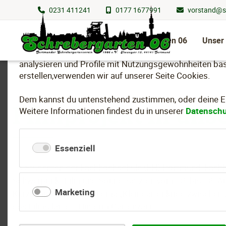
0231 411241
0177 1677991
vorstand@s
Wir nutzen Cookies
Navigation
überspringen
Schrebergarten 06
Unser
Um essenzielle Funktionen dieser Webseite bereitzuste
analysieren und Profile mit Nutzungsgewohnheiten bas
erstellen,verwenden wir auf unserer Seite Cookies.
Dem kannst du untenstehend zustimmen, oder deine Ein
Filmprojekt in uns
Weitere Informationen findest du in unserer
Datenschu
Essenziell
15 Studenten der Fachhochschule (FH) Dortmund, Fach
Schwerpunkt Film und Sound, setzten vom 10. bis 18. 
Marketing
Kurzfilmprojekt zum Thema „Kleingartenkrieg zwischen z
des Films lautet „Hinterm Gartenzaun“.