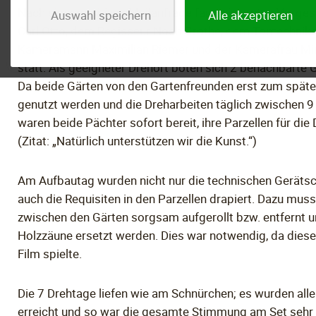
Nach einer positiven Mailanfrage fand ein erstes Vorge
Auswahl speichern
Alle akzeptieren
Carl Otto, dem Regisseur Noah Grothe, dem Tontechnike
Kameramann Maximilian Riemer und der Kamerafrau Mir
statt. Als geeigneter Drehort boten sich 2 benachbarte G
Da beide Gärten von den Gartenfreunden erst zum spät
genutzt werden und die Dreharbeiten täglich zwischen 9 
waren beide Pächter sofort bereit, ihre Parzellen für die 
(Zitat: „Natürlich unterstützen wir die Kunst.“)
Am Aufbautag wurden nicht nur die technischen Geräts
auch die Requisiten in den Parzellen drapiert. Dazu mu
zwischen den Gärten sorgsam aufgerollt bzw. entfernt un
Holzzäune ersetzt werden. Dies war notwendig, da diese
Film spielte.
Die 7 Drehtage liefen wie am Schnürchen; es wurden alle
erreicht und so war die gesamte Stimmung am Set sehr